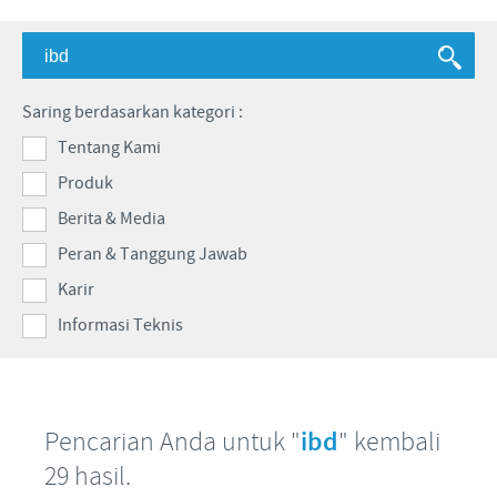
Babi
Nilai-nilai kami
Informasi lain
Sapi
Berita Kegiatan
PERAN & TANGGUNG JAWAB
Penelitian dan Pengembangan
Disease Surveillance
Saring berdasarkan kategori :
Produksi
Fokus pada peranan
KARIR
Tentang Kami
Keberadaan Ceva di dunia
Kerja sama bisnis dan ilmiah
Produk
Pekerjaan utama kami
Hubungi Kami
Kontribusi
Berita & Media
Lowongan Pekerjaan
Program pendukung
Peran & Tanggung Jawab
Proses perekrutan kami
Karir
Pengembangan Diri
Informasi Teknis
Pencarian Anda untuk "
ibd
" kembali
29 hasil.