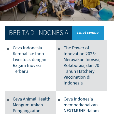
Babi
Nilai-nilai kami
Informasi lain
Sapi
Berita Kegiatan
PERAN & TANGGUNG JAWAB
Penelitian dan Pengembangan
Disease Surveillance
Produksi
Fokus pada peranan
KARIR
BERITA DI INDONESIA
Lihat semua
Keberadaan Ceva di dunia
Kerja sama bisnis dan ilmiah
Pekerjaan utama kami
Hubungi Kami
Ceva Indonesia
The Power of
Kontribusi
Lowongan Pekerjaan
Kembali ke Indo
Innovation 2026:
Program pendukung
Livestock dengan
Merayakan Inovasi,
Proses perekrutan kami
Ragam Inovasi
Kolaborasi, dan 20
Terbaru
Tahun Hatchery
Pengembangan Diri
Vaccination di
Indonesia
Ceva Animal Health
Ceva Indonesia
Mengumumkan
memperkenalkan
Pengangkatan
NEXTMUNE dalam