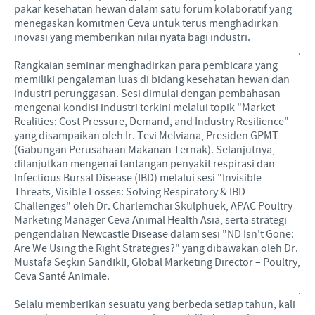
pakar kesehatan hewan dalam satu forum kolaboratif yang
menegaskan komitmen Ceva untuk terus menghadirkan
inovasi yang memberikan nilai nyata bagi industri.
.
Rangkaian seminar menghadirkan para pembicara yang
memiliki pengalaman luas di bidang kesehatan hewan dan
industri perunggasan. Sesi dimulai dengan pembahasan
mengenai kondisi industri terkini melalui topik "Market
Realities: Cost Pressure, Demand, and Industry Resilience"
yang disampaikan oleh Ir. Tevi Melviana, Presiden GPMT
(Gabungan Perusahaan Makanan Ternak). Selanjutnya,
dilanjutkan mengenai tantangan penyakit respirasi dan
Infectious Bursal Disease (IBD) melalui sesi "Invisible
Threats, Visible Losses: Solving Respiratory & IBD
Challenges" oleh Dr. Charlemchai Skulphuek, APAC Poultry
Marketing Manager Ceva Animal Health Asia, serta strategi
pengendalian Newcastle Disease dalam sesi "ND Isn't Gone:
Are We Using the Right Strategies?" yang dibawakan oleh Dr.
Mustafa Seçkin Sandıklı, Global Marketing Director – Poultry,
Ceva Santé Animale.
.
Selalu memberikan sesuatu yang berbeda setiap tahun, kali