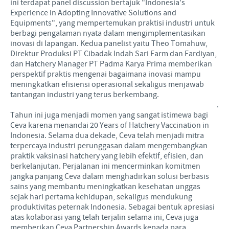
ini terdapat panel discussion bertajuk "Indonesia's
Experience in Adopting Innovative Solutions and
Equipments", yang mempertemukan praktisi industri untuk
berbagi pengalaman nyata dalam mengimplementasikan
inovasi di lapangan. Kedua panelist yaitu Theo Tomahuw,
Direktur Produksi PT Cibadak Indah Sari Farm dan Fardiyan,
dan Hatchery Manager PT Padma Karya Prima memberikan
perspektif praktis mengenai bagaimana inovasi mampu
meningkatkan efisiensi operasional sekaligus menjawab
tantangan industri yang terus berkembang.
.
Tahun ini juga menjadi momen yang sangat istimewa bagi
Ceva karena menandai 20 Years of Hatchery Vaccination in
Indonesia. Selama dua dekade, Ceva telah menjadi mitra
terpercaya industri perunggasan dalam mengembangkan
praktik vaksinasi hatchery yang lebih efektif, efisien, dan
berkelanjutan. Perjalanan ini mencerminkan komitmen
jangka panjang Ceva dalam menghadirkan solusi berbasis
sains yang membantu meningkatkan kesehatan unggas
sejak hari pertama kehidupan, sekaligus mendukung
produktivitas peternak Indonesia. Sebagai bentuk apresiasi
atas kolaborasi yang telah terjalin selama ini, Ceva juga
memberikan Ceva Partnership Awards kepada para