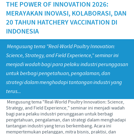
Babi
THE POWER OF INNOVATION 2026:
Nilai-nilai kami
Informasi lain
MERAYAKAN INOVASI, KOLABORASI, DAN
Sapi
Berita Kegiatan
PERAN & TANGGUNG JAWAB
Penelitian dan Pengembangan
Disease Surveillance
20 TAHUN HATCHERY VACCINATION DI
INDONESIA
Produksi
Fokus pada peranan
KARIR
Keberadaan Ceva di dunia
Kerja sama bisnis dan ilmiah
Mengusung tema "Real-World Poultry Innovation:
Pekerjaan utama kami
Hubungi Kami
Science, Strategy, and Field Experience," seminar ini
Kontribusi
Lowongan Pekerjaan
menjadi wadah bagi para pelaku industri perunggasan
Program pendukung
untuk berbagi pengetahuan, pengalaman, dan
Proses perekrutan kami
strategi dalam menghadapi tantangan industri yang
Pengembangan Diri
terus...
Mengusung tema "Real-World Poultry Innovation: Science,
Strategy, and Field Experience," seminar ini menjadi wadah
bagi para pelaku industri perunggasan untuk berbagi
pengetahuan, pengalaman, dan strategi dalam menghadapi
tantangan industri yang terus berkembang. Acara ini
mempertemukan pelanggan, mitra bisnis, praktisi, dan