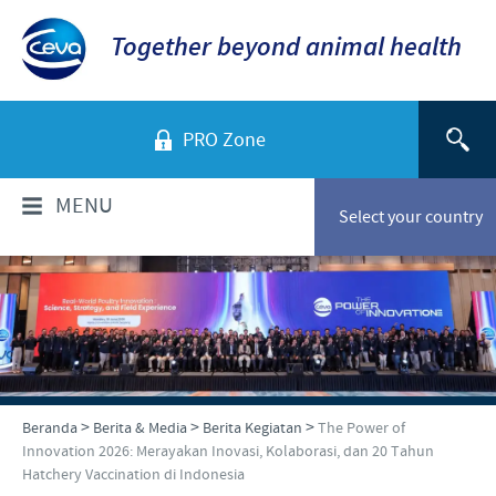
Together beyond animal health
PRO Zone
MENU
Select your country
TENTANG KAMI
Sekilas Perusahaan
PRODUK
Ceva Indonesia
Daftar Produk
INFORMASI TEKNIS
>
>
>
Beranda
Berita & Media
Berita Kegiatan
The Power of
Sejarah kami
Innovation 2026: Merayakan Inovasi, Kolaborasi, dan 20 Tahun
Unggas
Hatchery Vaccination di Indonesia
Visi kami
Informasi Penyakit
BERITA & MEDIA