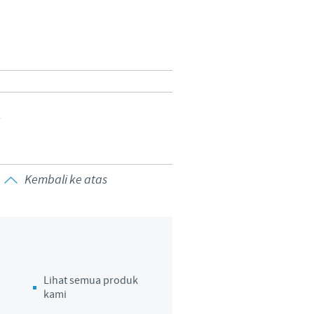
Sweden
Thailand
Tunisia
n
Turkey
Ukraine
Kembali ke atas
United Kingdom
USA
Vietnam
Lihat semua produk
kami
 group.