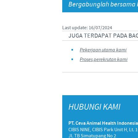
Bergabunglah bersama k
Hubungi Kami
Last update: 16/07/2024
JUGA TERDAPAT PADA BAG
Pekerjaan utama kami
Proses perekrutan kami
HUBUNGI KAMI
PT. Ceva Animal Health Indonesia
CIBIS NINE, CIBIS Park Unit H, Lt. 
Jl. TB Simatupang No 2