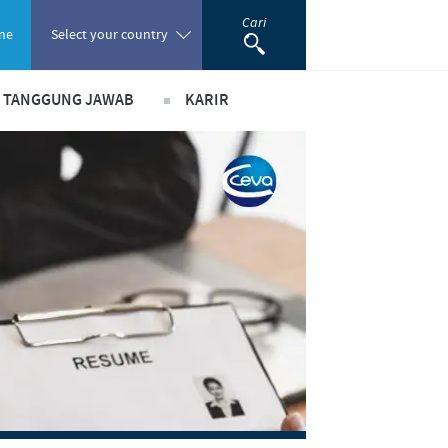
Cari
ne
Select your country
& TANGGUNG JAWAB
KARIR
Poland
ada peranan
Pekerjaan utama kami
Portugal
ma bisnis dan ilmiah
Lowongan Pekerjaan
Romania
usi
Proses perekrutan kami
m pendukung
Pengembangan Diri
Russia
South Africa
Spain