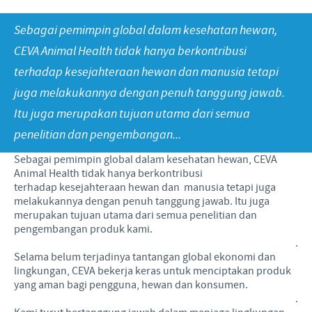
Babi
Nilai-nilai kami
Informasi lain
Sebagai pemimpin global dalam kesehatan hewan,
Sapi
Berita Kegiatan
PERAN & TANGGUNG JAWAB
Penelitian dan Pengembangan
Disease Surveillance
CEVA Animal Health tidak hanya berkontribusi
terhadap kesejahteraan hewan dan manusia tetapi
Produksi
Fokus pada peranan
KARIR
juga melakukannya dengan penuh tanggung jawab.
Keberadaan Ceva di dunia
Kerja sama bisnis dan ilmiah
Itu juga merupakan tujuan utama dari semua
Pekerjaan utama kami
Hubungi Kami
Kontribusi
penelitian dan pengembangan...
Lowongan Pekerjaan
Program pendukung
Sebagai pemimpin global dalam kesehatan hewan, CEVA
Proses perekrutan kami
Animal Health tidak hanya berkontribusi
terhadap kesejahteraan hewan dan manusia tetapi juga
Pengembangan Diri
melakukannya dengan penuh tanggung jawab. Itu juga
merupakan tujuan utama dari semua penelitian dan
pengembangan produk kami.
.
Selama belum terjadinya tantangan global ekonomi dan
lingkungan, CEVA bekerja keras untuk menciptakan produk
yang aman bagi pengguna, hewan dan konsumen.
.