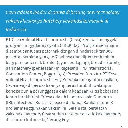
Babi
Nilai-nilai kami
Informasi lain
Ceva adalah leader di dunia di bidang new technology
Sapi
Berita Kegiatan
PERAN & TANGGUNG JAWAB
Penelitian dan Pengembangan
Disease Surveillance
vaksin khususnya hatchery vaksinasi termasuk di
Indonesia.
Produksi
Fokus pada peranan
KARIR
PT Ceva Animal Health Indonesia (Ceva) kembali menggelar
Keberadaan Ceva di dunia
Kerja sama bisnis dan ilmiah
program unggulannya yaitu CHICK Day. Program seminar ini
Pekerjaan utama kami
disambut antusias peternak dengan dihadiri sekitar 300
Hubungi Kami
Kontribusi
peserta. Seminar yang ke‐7 kalinya dan dipersembahkan
Lowongan Pekerjaan
bagi para peternak broiler (ayam pedaging), breeder (bibit),
Program pendukung
dan hatchery (penetasan) ini digelar di IPB International
Proses perekrutan kami
Convention Center, Bogor (3/3). Presiden Direktur PT Ceva
Animal Health Indonesia, Edy Purwoko menginformasikan,
Pengembangan Diri
Ceva menjadi perusahaan yang terus tumbuh walaupun
kondisi dunia perunggasan dalam keadaan kritis beberapa
tahun terakhir ini. “Ceva adalah leader vaksin Gumboro
(IBD/Infectious Bursal Disease) di dunia. Bahkan 1 dari 3
broiler menggunakan vaksin ini. Selain itu, peralatan
vaksinasi hatchery Ceva sudah tersebar di 60 lokasi hatchery
di seluruh Indonesia,”terang Edy.
.