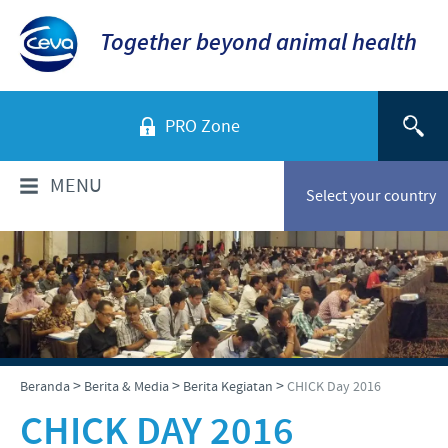
Together beyond animal health
PRO Zone
MENU
Select your country
TENTANG KAMI
Sekilas Perusahaan
PRODUK
Ceva Indonesia
Daftar Produk
INFORMASI TEKNIS
>
>
>
Beranda
Berita & Media
Berita Kegiatan
CHICK Day 2016
Sejarah kami
Unggas
CHICK DAY 2016
Visi kami
Informasi Penyakit
BERITA & MEDIA