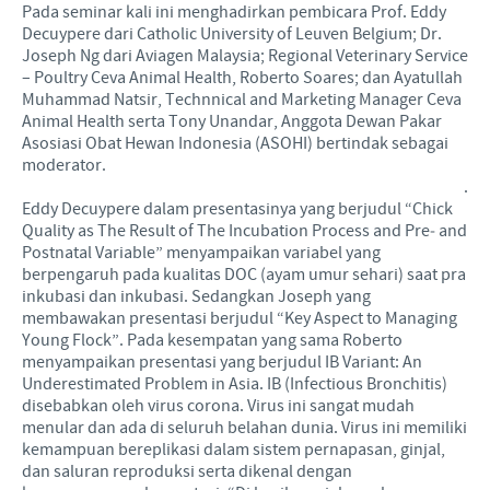
Pada seminar kali ini menghadirkan pembicara Prof. Eddy
Decuypere dari Catholic University of Leuven Belgium; Dr.
Joseph Ng dari Aviagen Malaysia; Regional Veterinary Service
– Poultry Ceva Animal Health, Roberto Soares; dan Ayatullah
Muhammad Natsir, Technnical and Marketing Manager Ceva
Animal Health serta Tony Unandar, Anggota Dewan Pakar
Asosiasi Obat Hewan Indonesia (ASOHI) bertindak sebagai
moderator.
.
Eddy Decuypere dalam presentasinya yang berjudul “Chick
Quality as The Result of The Incubation Process and Pre‐ and
Postnatal Variable” menyampaikan variabel yang
berpengaruh pada kualitas DOC (ayam umur sehari) saat pra
inkubasi dan inkubasi. Sedangkan Joseph yang
membawakan presentasi berjudul “Key Aspect to Managing
Young Flock”. Pada kesempatan yang sama Roberto
menyampaikan presentasi yang berjudul IB Variant: An
Underestimated Problem in Asia. IB (Infectious Bronchitis)
disebabkan oleh virus corona. Virus ini sangat mudah
menular dan ada di seluruh belahan dunia. Virus ini memiliki
kemampuan bereplikasi dalam sistem pernapasan, ginjal,
dan saluran reproduksi serta dikenal dengan