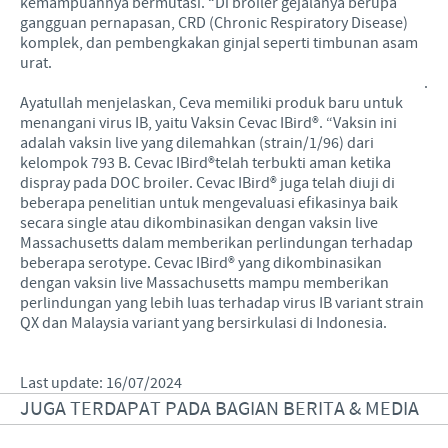
kemampuannya bermutasi. “Di broiler gejalanya berupa
gangguan pernapasan, CRD (Chronic Respiratory Disease)
komplek, dan pembengkakan ginjal seperti timbunan asam
urat.
.
Ayatullah menjelaskan, Ceva memiliki produk baru untuk
menangani virus IB, yaitu Vaksin Cevac IBird®. “Vaksin ini
adalah vaksin live yang dilemahkan (strain/1/96) dari
kelompok 793 B. Cevac IBird®telah terbukti aman ketika
dispray pada DOC broiler. Cevac IBird® juga telah diuji di
beberapa penelitian untuk mengevaluasi efikasinya baik
secara single atau dikombinasikan dengan vaksin live
Massachusetts dalam memberikan perlindungan terhadap
beberapa serotype. Cevac IBird® yang dikombinasikan
dengan vaksin live Massachusetts mampu memberikan
perlindungan yang lebih luas terhadap virus IB variant strain
QX dan Malaysia variant yang bersirkulasi di Indonesia.
Last update: 16/07/2024
JUGA TERDAPAT PADA BAGIAN BERITA & MEDIA