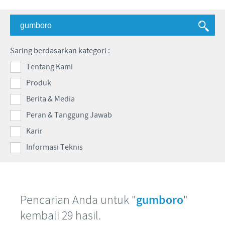
Babi
Nilai-nilai kami
Informasi lain
Sapi
Berita Kegiatan
PERAN & TANGGUNG JAWAB
Penelitian dan Pengembangan
Disease Surveillance
Saring berdasarkan kategori :
Produksi
Fokus pada peranan
KARIR
Tentang Kami
Keberadaan Ceva di dunia
Kerja sama bisnis dan ilmiah
Produk
Pekerjaan utama kami
Hubungi Kami
Kontribusi
Berita & Media
Lowongan Pekerjaan
Program pendukung
Peran & Tanggung Jawab
Proses perekrutan kami
Karir
Pengembangan Diri
Informasi Teknis
Pencarian Anda untuk "
gumboro
"
kembali 29 hasil.