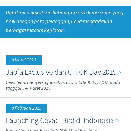
Babi
Nilai-nilai kami
Informasi lain
Untuk meningkatkan hubungan serta kerja sama yang
Sapi
Berita Kegiatan
PERAN & TANGGUNG JAWAB
Penelitian dan Pengembangan
Disease Surveillance
baik dengan para pelanggan, Ceva mengadakan
berbagai macam kegiatan.
Produksi
Fokus pada peranan
KARIR
Keberadaan Ceva di dunia
Kerja sama bisnis dan ilmiah
Pekerjaan utama kami
Hubungi Kami
Kontribusi
9 Maret 2015
Lowongan Pekerjaan
Program pendukung
Japfa Exclusive dan CHICK Day 2015
>
Proses perekrutan kami
Ceva telah menyelenggarakan acara CHICK Day 2015 pada
Pengembangan Diri
tanggal 5-6 Maret 2015
9 Februari 2015
Launching Cevac IBird di Indonesia
>
Kontrol Infectious Bronchitis Mulai Dari Hatchery