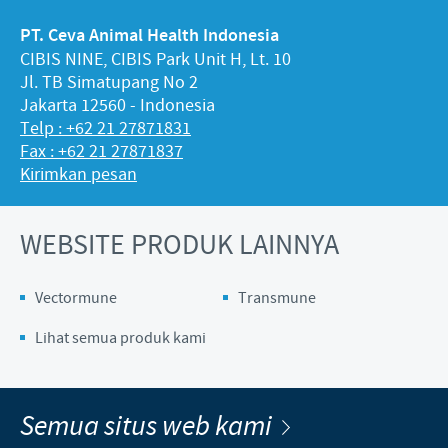
PT. Ceva Animal Health Indonesia
CIBIS NINE, CIBIS Park Unit H, Lt. 10
Jl. TB Simatupang No 2
Jakarta 12560 - Indonesia
Telp : +62 21 27871831
Fax : +62 21 27871837
Kirimkan pesan
WEBSITE PRODUK LAINNYA
Vectormune
Transmune
Lihat semua produk kami
Semua situs web kami