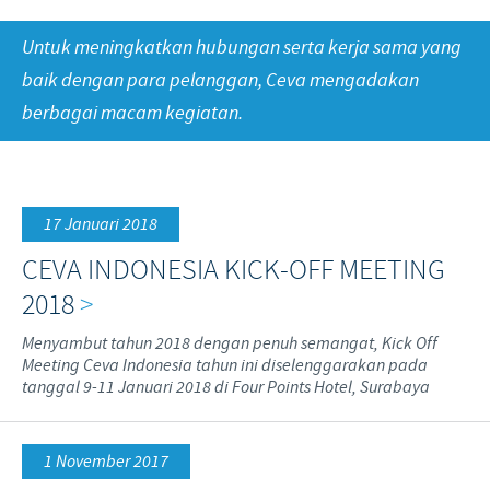
Babi
Nilai-nilai kami
Informasi lain
Untuk meningkatkan hubungan serta kerja sama yang
Sapi
Berita Kegiatan
PERAN & TANGGUNG JAWAB
Penelitian dan Pengembangan
Disease Surveillance
baik dengan para pelanggan, Ceva mengadakan
berbagai macam kegiatan.
Produksi
Fokus pada peranan
KARIR
Keberadaan Ceva di dunia
Kerja sama bisnis dan ilmiah
Pekerjaan utama kami
Hubungi Kami
Kontribusi
17 Januari 2018
Lowongan Pekerjaan
Program pendukung
CEVA INDONESIA KICK-OFF MEETING
Proses perekrutan kami
2018
>
Pengembangan Diri
Menyambut tahun 2018 dengan penuh semangat, Kick Off
Meeting Ceva Indonesia tahun ini diselenggarakan pada
tanggal 9-11 Januari 2018 di Four Points Hotel, Surabaya
1 November 2017