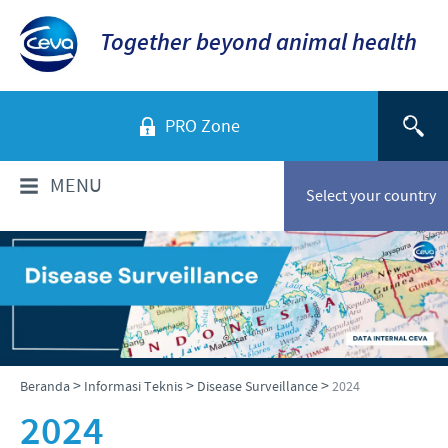
Together beyond animal health
PRO Zone
MENU
Select your country
TENTANG KAMI
Sekilas Perusahaan
PRODUK
Ceva Indonesia
Daftar Produk
INFORMASI TEKNIS
>
>
>
Beranda
Informasi Teknis
Disease Surveillance
2024
Sejarah kami
Unggas
2024
Visi kami
Informasi Penyakit
BERITA & MEDIA