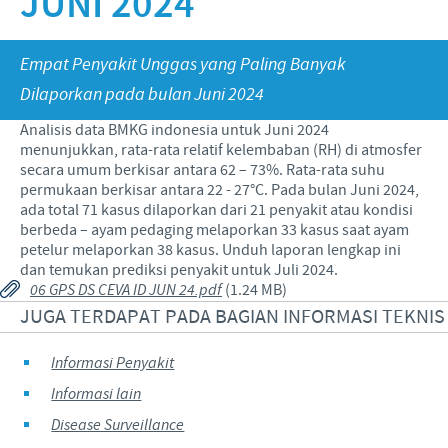
JUNI 2024
Babi
Nilai-nilai kami
Informasi lain
Sapi
Berita Kegiatan
PERAN & TANGGUNG JAWAB
Empat Penyakit Unggas yang Paling Banyak
Penelitian dan Pengembangan
Disease Surveillance
Dilaporkan pada bulan Juni 2024
Produksi
Fokus pada peranan
KARIR
Analisis data BMKG indonesia untuk Juni 2024
Keberadaan Ceva di dunia
Kerja sama bisnis dan ilmiah
menunjukkan, rata-rata relatif kelembaban (RH) di atmosfer
Pekerjaan utama kami
secara umum berkisar antara 62 – 73%. Rata-rata suhu
Hubungi Kami
Kontribusi
permukaan berkisar antara 22 - 27°C. Pada bulan Juni 2024,
Lowongan Pekerjaan
ada total 71 kasus dilaporkan dari 21 penyakit atau kondisi
Program pendukung
berbeda – ayam pedaging melaporkan 33 kasus saat ayam
Proses perekrutan kami
petelur melaporkan 38 kasus. Unduh laporan lengkap ini
dan temukan prediksi penyakit untuk Juli 2024.
Pengembangan Diri
06 GPS DS CEVA ID JUN 24.pdf
(1.24 MB)
JUGA TERDAPAT PADA BAGIAN INFORMASI TEKNIS
Informasi Penyakit
Informasi lain
Disease Surveillance