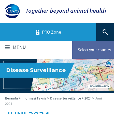
Together beyond animal health
PRO Zone
MENU
Select your country
TENTANG KAMI
Sekilas Perusahaan
PRODUK
Ceva Indonesia
Daftar Produk
INFORMASI TEKNIS
>
>
>
>
Beranda
Informasi Teknis
Disease Surveillance
2024
Juni
Sejarah kami
2024
Unggas
Visi kami
Informasi Penyakit
BERITA & MEDIA