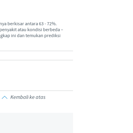
Sweden
Thailand
ya berkisar antara 63 - 72%.
 penyakit atau kondisi berbeda –
Tunisia
gkap ini dan temukan prediksi
Turkey
Ukraine
United Kingdom
Kembali ke atas
USA
Vietnam
 group.