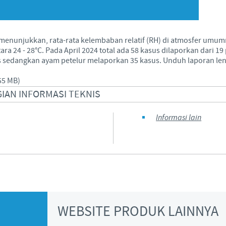
Japan
Bulgaria
 menunjukkan, rata-rata kelembaban relatif (RH) di atmosfer umumn
Korea
Canada (EN)
ra 24 - 28°C. Pada April 2024 total ada 58 kasus dilaporkan dari 19
 sedangkan ayam petelur melaporkan 35 kasus. Unduh laporan len
Malaysia
Chile
55 MB)
IAN INFORMASI TEKNIS
Mexico
China
Informasi lain
Middle East
Colombia
Netherlands
Denmark
Peru
Egypt
WEBSITE PRODUK LAINNYA
Philippines
You are leaving the country website to access another site in the