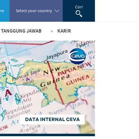
Cari
ne
Select your country
& TANGGUNG JAWAB
KARIR
Poland
ada peranan
Pekerjaan utama kami
Portugal
ma bisnis dan ilmiah
Lowongan Pekerjaan
Romania
usi
Proses perekrutan kami
m pendukung
Pengembangan Diri
Russia
South Africa
Spain