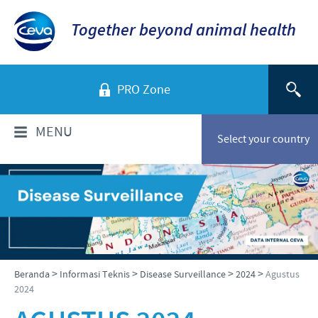
Together beyond animal health
PRO Zone
MENU
Select your country
TENTANG KAMI
Sekilas Perusahaan
PRODUK
Ceva Indonesia
Daftar Produk
INFORMASI TEKNIS
>
>
>
>
Beranda
Informasi Teknis
Disease Surveillance
2024
Agustus
Sejarah kami
2024
Unggas
Visi kami
Informasi Penyakit
BERITA & MEDIA