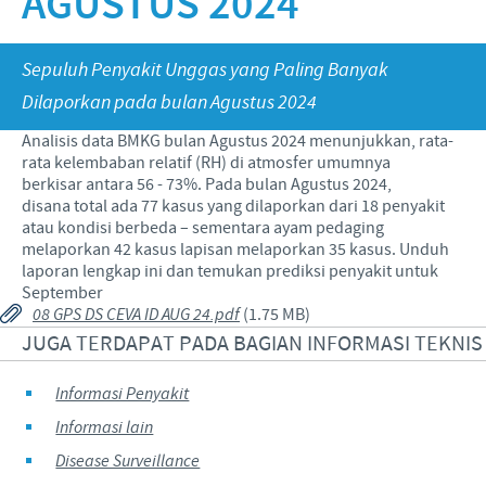
AGUSTUS 2024
Babi
Nilai-nilai kami
Informasi lain
Sapi
Berita Kegiatan
PERAN & TANGGUNG JAWAB
Sepuluh Penyakit Unggas yang Paling Banyak
Penelitian dan Pengembangan
Disease Surveillance
Dilaporkan pada bulan Agustus 2024
Produksi
Fokus pada peranan
KARIR
Analisis data BMKG bulan Agustus 2024 menunjukkan, rata-
Keberadaan Ceva di dunia
Kerja sama bisnis dan ilmiah
rata kelembaban relatif (RH) di atmosfer umumnya
Pekerjaan utama kami
berkisar antara 56 - 73%. Pada bulan Agustus 2024,
Hubungi Kami
Kontribusi
disana total ada 77 kasus yang dilaporkan dari 18 penyakit
Lowongan Pekerjaan
atau kondisi berbeda – sementara ayam pedaging
Program pendukung
melaporkan 42 kasus lapisan melaporkan 35 kasus. Unduh
Proses perekrutan kami
laporan lengkap ini dan temukan prediksi penyakit untuk
September
Pengembangan Diri
08 GPS DS CEVA ID AUG 24.pdf
(1.75 MB)
JUGA TERDAPAT PADA BAGIAN INFORMASI TEKNIS
Informasi Penyakit
Informasi lain
Disease Surveillance