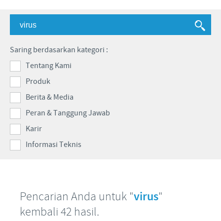
Babi
Nilai-nilai kami
Informasi lain
Sapi
Berita Kegiatan
PERAN & TANGGUNG JAWAB
Penelitian dan Pengembangan
Disease Surveillance
Saring berdasarkan kategori :
Produksi
Fokus pada peranan
KARIR
Tentang Kami
Keberadaan Ceva di dunia
Kerja sama bisnis dan ilmiah
Produk
Pekerjaan utama kami
Hubungi Kami
Kontribusi
Berita & Media
Lowongan Pekerjaan
Program pendukung
Peran & Tanggung Jawab
Proses perekrutan kami
Karir
Pengembangan Diri
Informasi Teknis
Pencarian Anda untuk "
virus
"
kembali 42 hasil.