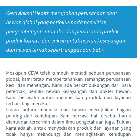
Babi
Nilai-nilai kami
Informasi lain
Ceva Animal Health merupakan perusahaan obat
Sapi
Berita Kegiatan
PERAN & TANGGUNG JAWAB
Penelitian dan Pengembangan
Disease Surveillance
hewan global yang berfokus pada penelitian,
pengembangan, produksi dan pemasaran produk-
Produksi
Fokus pada peranan
KARIR
produk farmasi dan vaksin untuk hewan kesayangan
Keberadaan Ceva di dunia
Kerja sama bisnis dan ilmiah
dan hewan ternak seperti unggas dan babi.
Pekerjaan utama kami
Hubungi Kami
Kontribusi
Lowongan Pekerjaan
Program pendukung
Meskipun CEVA telah tumbuh menjadi sebuah perusahaan
Proses perekrutan kami
global, kami tetap mempertahankan semangat perusahaan
kecil dan menengah. Kami ada berkat dukungan dari para
Pengembangan Diri
peternak, pemilik hewan kesayangan dan dokter hewan.
Kami berusaha untuk memberikan produk dan layanan
terbaik bagi mereka.
Ikatan antara manusia dan hewan merupakan bagian
penting dari kehidupan. Kami percaya hal tersebut harus
dianut dan tercermin dalam ilmu pengetahuan juga. Tujuan
kami adalah untuk menyediakan produk dan layanan yang
tidak hanya melindungi dan meningkatkan kehidupan