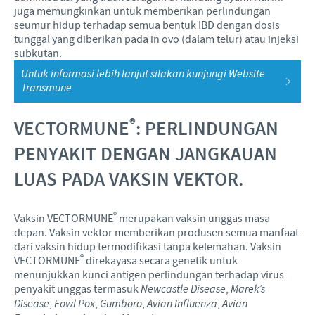
juga memungkinkan untuk memberikan perlindungan
seumur hidup terhadap semua bentuk IBD dengan dosis
tunggal yang diberikan pada in ovo (dalam telur) atau injeksi
subkutan.
Untuk informasi lebih lanjut silakan kunjungi Website
Transmune.
®
VECTORMUNE
: PERLINDUNGAN
PENYAKIT DENGAN JANGKAUAN
LUAS PADA VAKSIN VEKTOR.
®
Vaksin VECTORMUNE
merupakan vaksin unggas masa
depan. Vaksin vektor memberikan produsen semua manfaat
dari vaksin hidup termodifikasi tanpa kelemahan. Vaksin
®
VECTORMUNE
direkayasa secara genetik untuk
menunjukkan kunci antigen perlindungan terhadap virus
penyakit unggas termasuk
Newcastle Disease
,
Marek’s
Disease
,
Fowl Pox
,
Gumboro
,
Avian Influenza
,
Avian