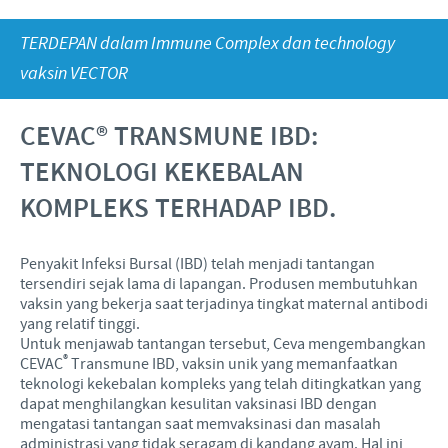
Babi
Nilai-nilai kami
Informasi lain
TERDEPAN dalam Immune Complex dan technology
Sapi
Berita Kegiatan
PERAN & TANGGUNG JAWAB
Penelitian dan Pengembangan
Disease Surveillance
vaksin VECTOR
Produksi
Fokus pada peranan
KARIR
CEVAC® TRANSMUNE IBD:
Keberadaan Ceva di dunia
Kerja sama bisnis dan ilmiah
TEKNOLOGI KEKEBALAN
Pekerjaan utama kami
Hubungi Kami
Kontribusi
KOMPLEKS TERHADAP IBD.
Lowongan Pekerjaan
Program pendukung
Proses perekrutan kami
Penyakit Infeksi Bursal (IBD) telah menjadi tantangan
tersendiri sejak lama di lapangan. Produsen membutuhkan
Pengembangan Diri
vaksin yang bekerja saat terjadinya tingkat maternal antibodi
yang relatif tinggi.
Untuk menjawab tantangan tersebut, Ceva mengembangkan
®
CEVAC
Transmune IBD, vaksin unik yang memanfaatkan
teknologi kekebalan kompleks yang telah ditingkatkan yang
dapat menghilangkan kesulitan vaksinasi IBD dengan
mengatasi tantangan saat memvaksinasi dan masalah
administrasi yang tidak seragam di kandang ayam. Hal ini