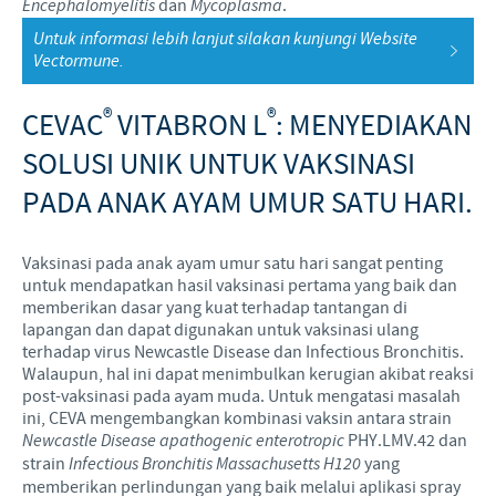
Encephalomyelitis
dan
Mycoplasma
.
Untuk informasi lebih lanjut silakan kunjungi Website
Vectormune.
®
®
CEVAC
VITABRON L
: MENYEDIAKAN
SOLUSI UNIK UNTUK VAKSINASI
PADA ANAK AYAM UMUR SATU HARI.
Vaksinasi pada anak ayam umur satu hari sangat penting
untuk mendapatkan hasil vaksinasi pertama yang baik dan
memberikan dasar yang kuat terhadap tantangan di
lapangan dan dapat digunakan untuk vaksinasi ulang
terhadap virus Newcastle Disease dan Infectious Bronchitis.
Walaupun, hal ini dapat menimbulkan kerugian akibat reaksi
post-vaksinasi pada ayam muda. Untuk mengatasi masalah
ini, CEVA mengembangkan kombinasi vaksin antara strain
Newcastle Disease apathogenic enterotropic
PHY.LMV.42 dan
strain
Infectious Bronchitis Massachusetts H120
yang
memberikan perlindungan yang baik melalui aplikasi spray