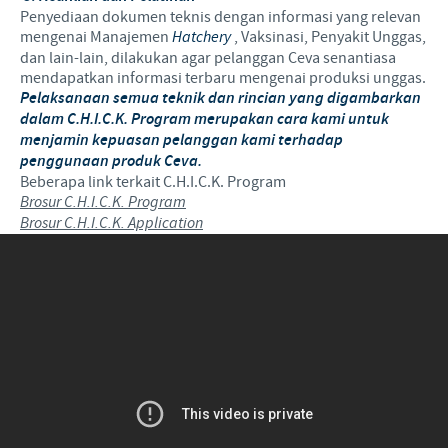
Penyediaan dokumen teknis dengan informasi yang relevan
mengenai Manajemen
Hatchery
, Vaksinasi, Penyakit Unggas,
dan lain-lain, dilakukan agar pelanggan Ceva senantiasa
mendapatkan informasi terbaru mengenai produksi unggas.
Pelaksanaan semua teknik dan rincian yang digambarkan
dalam C.H.I.C.K. Program merupakan cara kami untuk
menjamin kepuasan pelanggan kami terhadap
penggunaan produk Ceva.
Beberapa link terkait C.H.I.C.K. Program
Brosur C.H.I.C.K. Program
Brosur C.H.I.C.K. Application