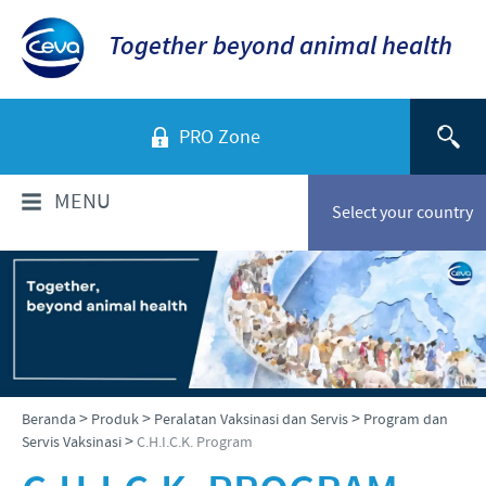
Together beyond animal health
PRO Zone
MENU
Select your country
TENTANG KAMI
Sekilas Perusahaan
PRODUK
Ceva Indonesia
Daftar Produk
INFORMASI TEKNIS
>
>
>
Beranda
Produk
Peralatan Vaksinasi dan Servis
Program dan
Sejarah kami
>
Servis Vaksinasi
C.H.I.C.K. Program
Unggas
Visi kami
Informasi Penyakit
BERITA & MEDIA