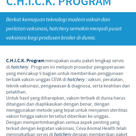
C.H.I.C.K. PROGRAM
Babi
Nilai-nilai kami
Informasi lain
Sapi
Berita Kegiatan
PERAN & TANGGUNG JAWAB
Berkat kemajuan teknologi modern vaksin dan
Penelitian dan Pengembangan
Disease Surveillance
perlatan vaksinasi, hatchery semakin menjadi pusat
Produksi
Fokus pada peranan
KARIR
vaksinasi bagi produsen broiler di dunia.
Keberadaan Ceva di dunia
Kerja sama bisnis dan ilmiah
Pekerjaan utama kami
Hubungi Kami
Kontribusi
C.H.I.C.K. Program
merupakan suatu paket lengkap servis
Lowongan Pekerjaan
di
hatchery.
Program ini meliputi prosedur pengoperasian
Program pendukung
yang mencakup 5 bagian untuk memberikan penggunaan
Proses perekrutan kami
terbaik vaksin unggas CEVA di
hatchery
: vaksin, peralatan,
teknik vaksinasi, pengawasan & diagnosa, serta keahlian dan
Pengembangan Diri
pelatihan.
Untuk hasil yang diharapkan, vaksin terbaik di dunia harus
ditangani dan diaplikasikan dengan benar, dengan
menggunakan metode yang tepat untuk menjamin sterilitas
vaksin hingga vaksin tersebut diberikan ke unggas.
Dengan mempertimbangkan semua aspek penting yang
terkait dengan kegiatan vaksinasi, Ceva Animal Health telah
meningkatkan servis di
hatchery
dengan memberikan paket