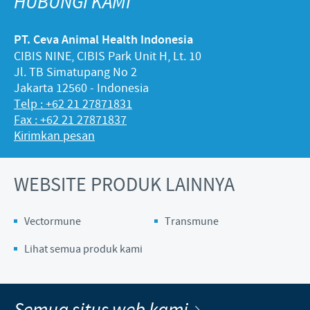
HUBUNGI KAMI
PT. Ceva Animal Health Indonesia
CIBIS NINE, CIBIS Park Unit H, Lt. 10
Jl. TB Simatupang No 2
Jakarta 12560 - Indonesia
Telp : +62 21 27871831
Fax : +62 21 27871837
Kirimkan pesan
WEBSITE PRODUK LAINNYA
Vectormune
Transmune
Lihat semua produk kami