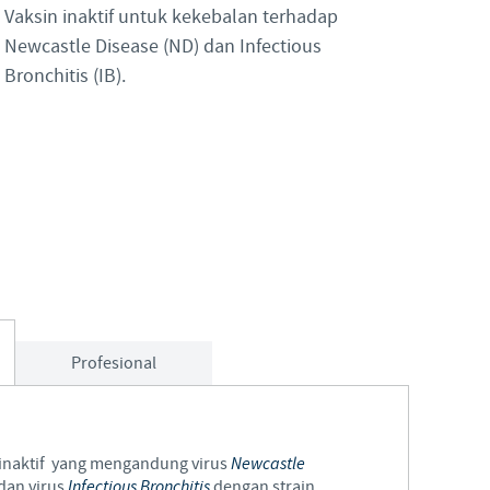
Vaksin inaktif untuk kekebalan terhadap
Japan
Newcastle Disease (ND) dan Infectious
Bulgaria
Bronchitis (IB).
Korea
Canada (EN)
Malaysia
Chile
Mexico
China
Middle East
Colombia
Netherlands
Denmark
Profesional
Peru
Egypt
Philippines
 inaktif yang mengandung virus
Newcastle
You are leaving the country website to access another site in the
dan virus
Infectious Bronchitis
dengan strain