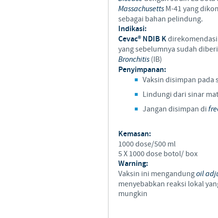
Massachusetts
M-41 yang diko
sebagai bahan pelindung.
Indikasi:
Cevac® NDIB K
direkomendasik
yang sebelumnya sudah diber
Bronchitis
(IB)
Penyimpanan:
Vaksin disimpan pada s
Lindungi dari sinar ma
Jangan disimpan di
fre
Kemasan:
1000 dose/500 ml
5 X 1000 dose botol/ box
Warning:
Vaksin ini mengandung
oil ad
menyebabkan reaksi lokal yang
mungkin