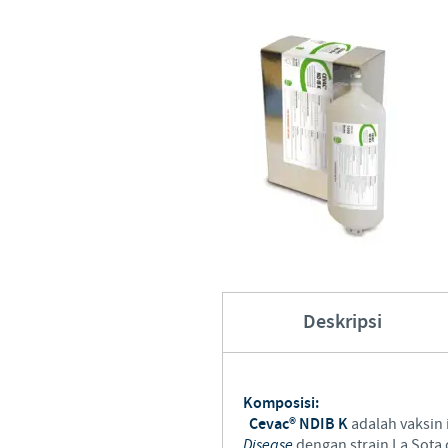
Hubungi Kami
Deskripsi
Komposisi:
Cevac® NDIB K
adalah vaksin
Disease
dengan strain La Sota 