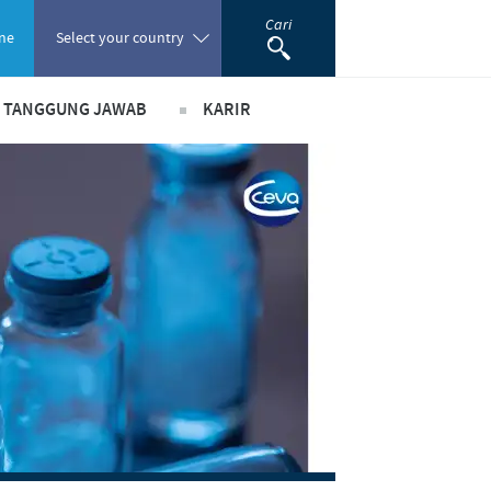
Cari
ne
Select your country
& TANGGUNG JAWAB
KARIR
Poland
ada peranan
Pekerjaan utama kami
Portugal
ma bisnis dan ilmiah
Lowongan Pekerjaan
Romania
usi
Proses perekrutan kami
m pendukung
Pengembangan Diri
Russia
South Africa
Spain