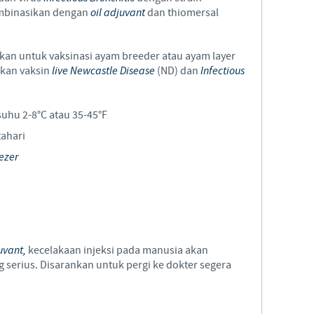
mbinasikan dengan
oil adjuvant
dan thiomersal
Regulatory constraints and medical practices vary from countr
information provided on the site in which you enter may no
country.
an untuk vaksinasi ayam breeder atau ayam layer
ikan vaksin
live Newcastle Disease
(ND) dan
Infectious
uhu 2-8°C atau 35-45°F
tahari
ezer
juvant,
kecelakaan injeksi pada manusia akan
 serius. Disarankan untuk pergi ke dokter segera