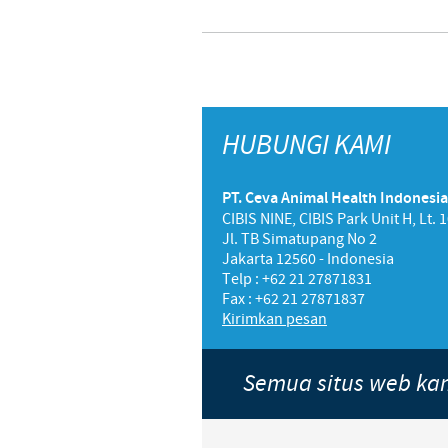
HUBUNGI KAMI
PT. Ceva Animal Health Indonesia
CIBIS NINE, CIBIS Park Unit H, Lt. 
Jl. TB Simatupang No 2
Jakarta 12560 - Indonesia
Telp : +62 21 27871831
Fax : +62 21 27871837
Kirimkan pesan
Semua situs web k