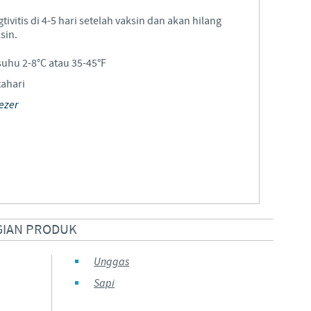
itis di 4-5 hari setelah vaksin dan akan hilang
Regulatory constraints and medical practices vary from countr
sin.
information provided on the site in which you enter may no
country.
uhu 2-8°C atau 35-45°F
tahari
ezer
GIAN PRODUK
Unggas
Sapi