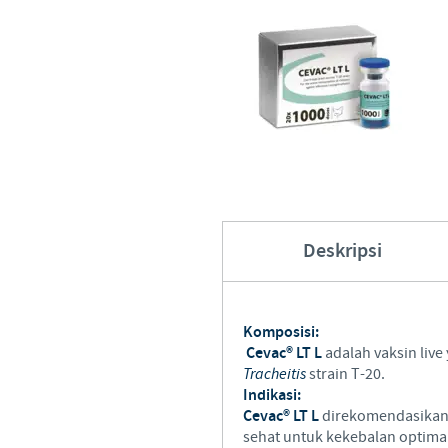
Hubungi Kami
Deskripsi
Komposisi:
Cevac® LT L
adalah vaksin liv
Tracheitis
strain T-20.
Indikasi:
Cevac® LT L
direkomendasikan 
sehat untuk kekebalan optima