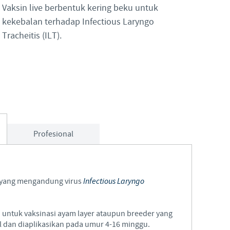
Vaksin live berbentuk kering beku untuk
Japan
kekebalan terhadap Infectious Laryngo
Bulgaria
Tracheitis (ILT).
Korea
Canada (EN)
Malaysia
Chile
Mexico
China
Middle East
Profesional
Colombia
Netherlands
Denmark
e yang mengandung virus
Infectious Laryngo
Peru
Egypt
Philippines
untuk vaksinasi ayam layer ataupun breeder yang
l dan diaplikasikan pada umur 4-16 minggu.
You are leaving the country website to access another site in the