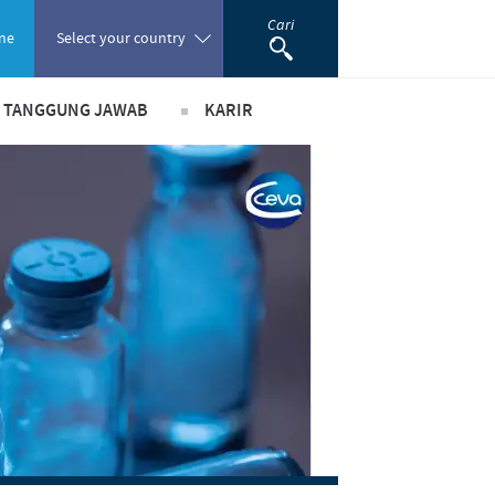
Cari
ne
Select your country
& TANGGUNG JAWAB
KARIR
Poland
ada peranan
Pekerjaan utama kami
Portugal
ma bisnis dan ilmiah
Lowongan Pekerjaan
Romania
usi
Proses perekrutan kami
m pendukung
Pengembangan Diri
Russia
South Africa
Spain