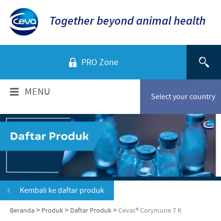
Together beyond animal health
PRO Zone
MENU
Select your country
TENTANG KAMI
Sekilas Perusahaan
PRODUK
Ceva Indonesia
Daftar Produk
INFORMASI TEKNIS
Kembali ke daftar produk
Sejarah kami
Unggas
>
>
>
Beranda
Produk
Daftar Produk
Cevac® Corymune 7 K
Visi kami
Informasi Penyakit
BERITA & MEDIA