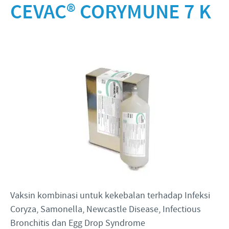
Babi
CEVAC® CORYMUNE 7 K
Nilai-nilai kami
Informasi lain
Sapi
Berita Kegiatan
PERAN & TANGGUNG JAWAB
Penelitian dan Pengembangan
Disease Surveillance
Produksi
Fokus pada peranan
KARIR
Keberadaan Ceva di dunia
Kerja sama bisnis dan ilmiah
Pekerjaan utama kami
Hubungi Kami
Kontribusi
Lowongan Pekerjaan
Program pendukung
Proses perekrutan kami
Pengembangan Diri
Vaksin kombinasi untuk kekebalan terhadap Infeksi
Coryza, Samonella, Newcastle Disease, Infectious
Bronchitis dan Egg Drop Syndrome