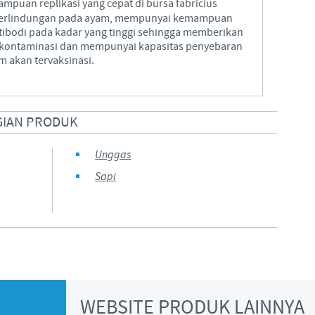
puan replikasi yang cepat di bursa fabricius
perlindungan pada ayam, mempunyai kemampuan
Regulatory constraints and medical practices vary from countr
ibodi pada kadar yang tinggi sehingga memberikan
information provided on the site in which you enter may no
i kontaminasi dan mempunyai kapasitas penyebaran
country.
m akan tervaksinasi.
GIAN PRODUK
Unggas
Sapi
WEBSITE PRODUK LAINNYA