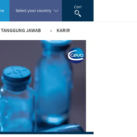
Cari
ne
Select your country
& TANGGUNG JAWAB
KARIR
Poland
ada peranan
Pekerjaan utama kami
Portugal
ma bisnis dan ilmiah
Lowongan Pekerjaan
Romania
usi
Proses perekrutan kami
m pendukung
Pengembangan Diri
Russia
South Africa
Spain