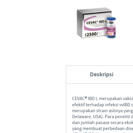
Hubungi Kami
Deskripsi
CEVAC
®
IBD L merupakan vaksi
efektif terhadap infeksi vvIBD 
merupakan strain aslinya yan
Delaware, USA). Para penelit
dan jumlah pasase secara eksk
yang membuat perbedaan dise