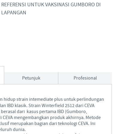
REFERENSI UNTUK VAKSINASI GUMBORO DI
Japan
LAPANGAN
Bulgaria
Korea
Canada (EN)
Malaysia
Chile
Mexico
China
Middle East
Petunjuk
Profesional
Colombia
Netherlands
Denmark
n hidup strain intemediate plus untuk perlindungan
dan IBD klasik. Strain Winterfield 2512 dari CEVA
Peru
g berasal dari kasus pertama IBD (Gumboro,
Egypt
i di CEVA mengembangkan produk akhirnya. Metode
lusif merupakan bagian dari teknologi CEVA. Ini
Philippines
luruh dunia.
You are leaving the country website to access another site in the