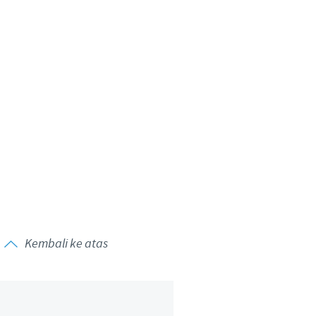
y to country. Consequently, the
t be suitable for use in your
Kembali ke atas