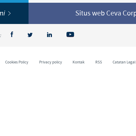
Japan
ami
Situs web Ceva Cor
Bulgaria
Korea
Canada (EN)
:
Malaysia
Chile
Mexico
Cookies Policy
Privacy policy
Kontak
RSS
Catatan Legal
China
Middle East
Colombia
Netherlands
Denmark
Peru
Egypt
Philippines
You are leaving the country website to access another site in the