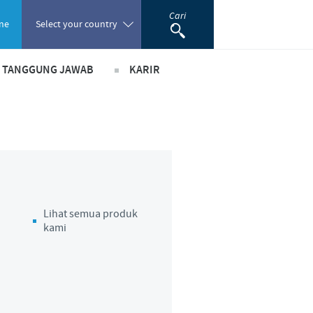
Cari
ne
Select your country
& TANGGUNG JAWAB
KARIR
Poland
ada peranan
Pekerjaan utama kami
Portugal
ma bisnis dan ilmiah
Lowongan Pekerjaan
Romania
usi
Proses perekrutan kami
m pendukung
Pengembangan Diri
Russia
Lihat semua produk
kami
South Africa
Spain