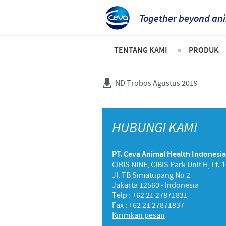
Together beyond ani
TENTANG KAMI
PRODUK
Sekilas Perusahaan
Daftar 
ND Trobos Agustus 2019
Ceva Indonesia
Unggas
Sejarah kami
Babi
HUBUNGI KAMI
Visi kami
Sapi
PT. Ceva Animal Health Indonesia
Nilai-nilai kami
CIBIS NINE, CIBIS Park Unit H, Lt. 
Jl. TB Simatupang No 2
Penelitian dan Pengembanga
Jakarta 12560 - Indonesia
Telp : +62 21 27871831
Produksi
Fax : +62 21 27871837
Kirimkan pesan
Keberadaan Ceva di dunia