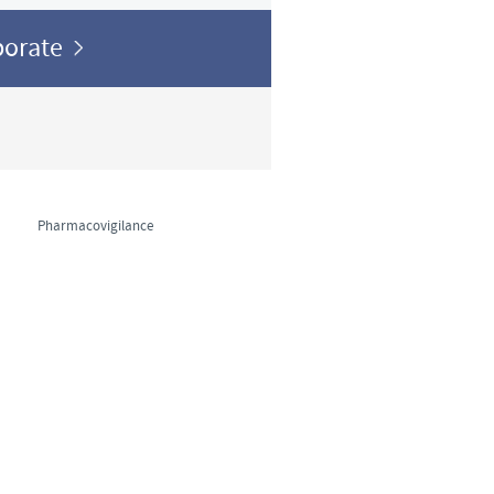
Sweden
porate
Thailand
Tunisia
Turkey
Pharmacovigilance
Ukraine
United Kingdom
USA
Vietnam
 group.