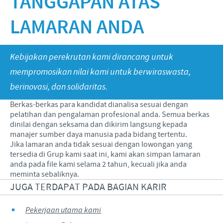
TANGGAPAN ATAS
Babi
Nilai-nilai kami
Informasi lain
LAMARAN ANDA
Sapi
Berita Kegiatan
PERAN & TANGGUNG JAWAB
Penelitian dan Pengembangan
Disease Surveillance
Produksi
Fokus pada peranan
KARIR
Kebijakan perekrutan kami dirancang untuk
mempromosikan nilai kami untuk berwiraswasta,
Keberadaan Ceva di dunia
Kerja sama bisnis dan ilmiah
Pekerjaan utama kami
berinovasi, dan solidaritas.
Hubungi Kami
Kontribusi
Lowongan Pekerjaan
Berkas-berkas para kandidat dianalisa sesuai dengan
Program pendukung
pelatihan dan pengalaman profesional anda. Semua berkas
Proses perekrutan kami
dinilai dengan seksama dan dikirim langsung kepada
manajer sumber daya manusia pada bidang tertentu.
Pengembangan Diri
Jika lamaran anda tidak sesuai dengan lowongan yang
tersedia di Grup kami saat ini, kami akan simpan lamaran
anda pada file kami selama 2 tahun, kecuali jika anda
meminta sebaliknya.
JUGA TERDAPAT PADA BAGIAN KARIR
Pekerjaan utama kami