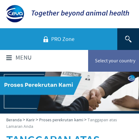
Together beyond animal health
PRO Zone
MENU
Select your country
TENTANG KAMI
Sekilas Perusahaan
PRODUK
Ceva Indonesia
Daftar Produk
INFORMASI TEKNIS
>
>
>
Beranda
Karir
Proses perekrutan kami
Tanggapan atas
Sejarah kami
Lamaran Anda
Unggas
Visi kami
Informasi Penyakit
BERITA & MEDIA