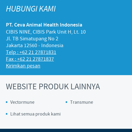
HUBUNGI KAMI
PT. Ceva Animal Health Indonesia
CIBIS NINE, CIBIS Park Unit H, Lt. 10
Jl. TB Simatupang No 2
Jakarta 12560 - Indonesia
Telp : +62 21 27871831
Fax : +62 21 27871837
Kirimkan pesan
WEBSITE PRODUK LAINNYA
Vectormune
Transmune
Lihat semua produk kami