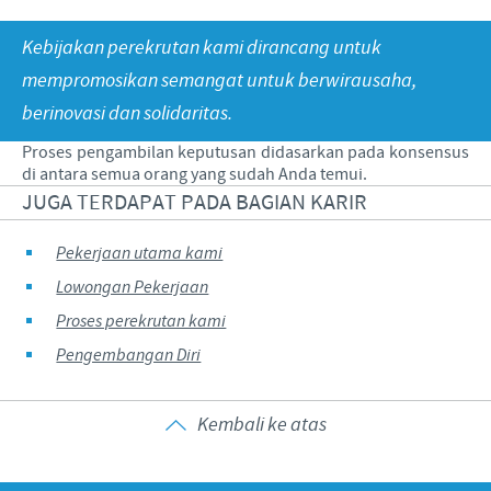
Babi
Nilai-nilai kami
Informasi lain
Kebijakan perekrutan kami dirancang untuk
Sapi
Berita Kegiatan
PERAN & TANGGUNG JAWAB
Penelitian dan Pengembangan
Disease Surveillance
mempromosikan semangat untuk berwirausaha,
berinovasi dan solidaritas.
Produksi
Fokus pada peranan
KARIR
Proses pengambilan keputusan didasarkan pada konsensus
Keberadaan Ceva di dunia
Kerja sama bisnis dan ilmiah
di antara semua orang yang sudah Anda temui.
Pekerjaan utama kami
JUGA TERDAPAT PADA BAGIAN KARIR
Hubungi Kami
Kontribusi
Lowongan Pekerjaan
Program pendukung
Pekerjaan utama kami
Proses perekrutan kami
Lowongan Pekerjaan
Pengembangan Diri
Proses perekrutan kami
Pengembangan Diri
Kembali ke atas