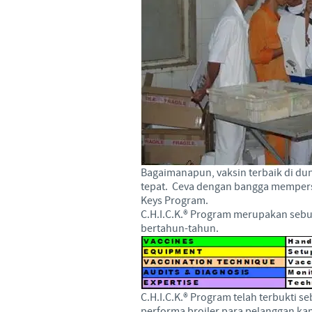
Bagaimanapun, vaksin terbaik di duni
tepat. Ceva dengan bangga mempers
Keys Program.
C.H.I.C.K.® Program merupakan sebu
bertahun-tahun.
C.H.I.C.K.® Program telah terbukti 
performa broiler para pelanggan ka