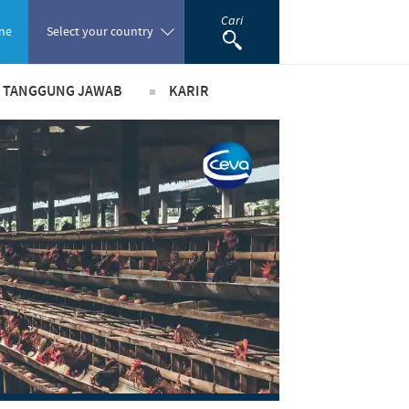
Cari
ne
Select your country
& TANGGUNG JAWAB
KARIR
Poland
ada peranan
Pekerjaan utama kami
Portugal
ma bisnis dan ilmiah
Lowongan Pekerjaan
Romania
usi
Proses perekrutan kami
m pendukung
Pengembangan Diri
Russia
South Africa
Spain