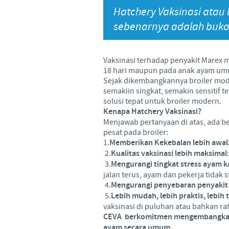
Hatchery Vaksinasi atau 
Hubungi Kami
sebenarnya adalah bukan
Vaksinasi terhadap penyakit Marex m
18 hari maupun pada anak ayam umur
Sejak dikembangkannya broiler mode
semakiin singkat, semakin sensitif
solusi tepat untuk broiler modern.
Kenapa Hatchery Vaksinasi?
Menjawab pertanyaan di atas, ada b
pesat pada broiler:
1.
Memberikan Kekebalan lebih awal
2.
Kualitas vaksinasi lebih maksimal
3.
Mengurangi tingkat stress ayam ka
jalan terus, ayam dan pekerja tidak s
4.
Mengurangi penyebaran penyakit 
5.
Lebih mudah, lebih praktis, lebih 
vaksinasi di puluhan atau bahkan ra
CEVA berkomitmen mengembangkan v
ayam secara umum.