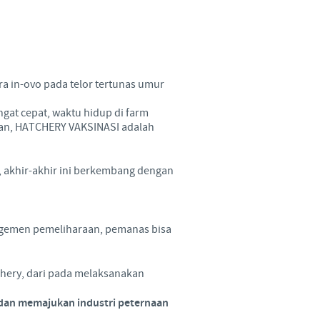
Sweden
Thailand
ra in-ovo pada telor tertunas umur
Tunisia
at cepat, waktu hidup di farm
Turkey
hkan, HATCHERY VAKSINASI adalah
Ukraine
, akhir-akhir ini berkembang dengan
United Kingdom
nagemen pemeliharaan, pemanas bisa
USA
chery, dari pada melaksanakan
Vietnam
dan memajukan industri peternaan
 group.