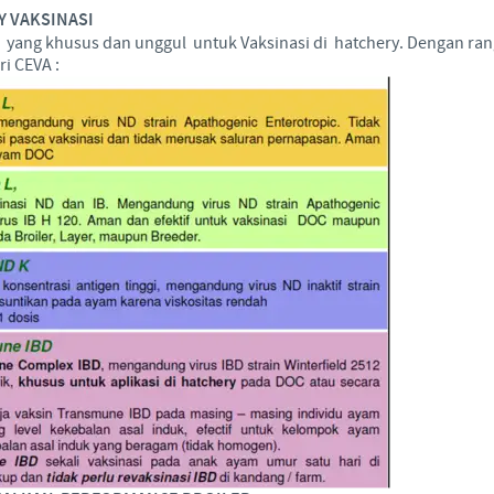
 VAKSINASI
Regulatory constraints and medical practices vary from countr
ang khusus dan unggul untuk Vaksinasi di hatchery. Dengan ran
information provided on the site in which you enter may no
ri CEVA :
country.