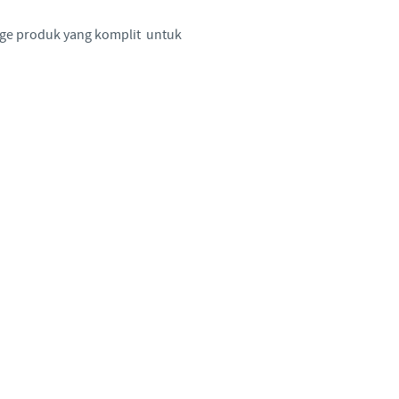
y to country. Consequently, the
ge produk yang komplit untuk
t be suitable for use in your