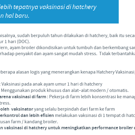
lebih tepatnya vaksinasi di hatchery
Japan
Bulgaria
 hal baru.
Korea
Canada (EN)
isalnya, sudah berpuluh tahun dilakukan di hatchery, baik itu seca
 1 hari (DOC).
Malaysia
Chile
rn, ayam broiler dikondisikan untuk tumbuh dan berkembang sang
 terhadap penyakit dan ayam sangat mudah stress. Tidak terbanta
Mexico
China
eberapa alasan logis yang menerangkan kenapa Hatchery Vaksinasi
Middle East
Colombia
: Vaksinasi pada anak ayam umur 1 hari di hatchery
: Menggunakan produk khusus dan alat–alat modern / otomatis.
Netherlands
rena vaksinasi di farm
: Pekerja di farm lebih konsentrasi ke ma
Denmark
tress.
Peru
oleh vaksinator
yang selalu berpindah dari farm ke farm
Egypt
terkontrol dan lebih efisien
melakukan vaksinasi di 1 tempat di hat
tusan farm / kandang broiler.
Philippines
aksinasi di hatchery untuk meningkatkan performance broiler 
You are leaving the country website to access another site in the