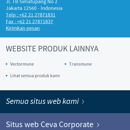
Jl. TB Simatupang No 2
Jakarta 12560 - Indonesia
Telp : +62 21 27871831
Fax : +62 21 27871837
Kirimkan pesan
WEBSITE PRODUK LAINNYA
Vectormune
Transmune
Lihat semua produk kami
Semua situs web kami
Situs web Ceva Corporate