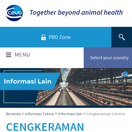
Together beyond animal health
PRO Zone
MENU
Select your country
TENTANG KAMI
Sekilas Perusahaan
PRODUK
Ceva Indonesia
Daftar Produk
INFORMASI TEKNIS
>
>
>
Beranda
Informasi Teknis
Informasi lain
Cengkeraman Corona
Sejarah kami
Unggas
CENGKERAMAN
Visi kami
Informasi Penyakit
BERITA & MEDIA