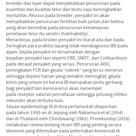
breeder dan layer dapat menyebabkan penurunan pada
kuantitas dan kualitas telur dan tentu saja meningkatkan
mortalitas. Khusus pada breeder, penyakit ini akan
menyebabkan penurunan fertilitas baik jantan dan betina
yang akan berimbas pada penurunan kemampuan
penetasan telur itu sendiri (hatchability).
Menariknya, pada broiler penyakit ini ibarat ada dan tiada.
Seringkali para praktisi lapang tidak mendiagnosis IBV pada
ayam. Gejala penyakit ini tersamarkan dengan
kejadian penyakit lain seperti CRD, SNOT, dan Colibacillosis
pada derajat penyakit yang serius. Penurunan ADG,
peningkatan FCR dan gejala “cekrek” yang terus menerus
sehingga deplesi harian yang semakin meningkat, gejala
klinis yang umum ini karena IB merupakan pintu gerbang
bagi penyakit lain karena virus akan menempel
pada reseptor saluran pernafasan sehingga peluang infeksi
sekunder akan terbuka luas.
Situasi epidemiologi IB di Asia pertama kali dilaporkan
pada tahun 1950-an di Jepang oleh Nakamura et al (1954)
dan di Thailand oleh Chindavanig (1962). Promkuntop (2016)
melakukan review tentang strain IBV yang penting secara
ekonomi yang ditemukan pada peternakan komersial di