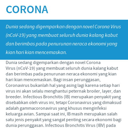
Babi
CORONA
Nilai-nilai kami
Informasi lain
Sapi
Berita Kegiatan
PERAN & TANGGUNG JAWAB
Penelitian dan Pengembangan
Disease Surveillance
Dunia sedang digemparkan dengan novel Corona Virus
Produksi
Fokus pada peranan
KARIR
(nCoV-19) yang membuat seluruh dunia kalang kabut
Keberadaan Ceva di dunia
Kerja sama bisnis dan ilmiah
dan berimbas pada penurunan neraca ekonomi yang
Pekerjaan utama kami
kian hari kian mencemaskan.
Hubungi Kami
Kontribusi
Lowongan Pekerjaan
Dunia sedang digemparkan dengan novel Corona
Program pendukung
Virus (nCoV-19) yang membuat seluruh dunia kalang kabut
Proses perekrutan kami
dan berimbas pada penurunan neraca ekonomi yang kian
hari kian mencemaskan. Bagi insan perunggasan,
Pengembangan Diri
Coronavirus bukanlah hal yang asing lagi karena setiap hari
virus ini akan selalu menghantui peternak broiler, layer, dan
breeder. Infectious Bronchitis (IB) merupakan penyakit yang
disebabkan oleh virus ini, tetapi Coronavirus yang dimaksud
adalah gammacoronavirus yang khusus menginfeksi
keluarga avian. Sampai saat ini, IB masih merupakan salah
satu jenis penyakit yang sangat penting secara ekonomi bagi
dunia perunggasan. Infectious Bronchitis Virus (IBV) pada