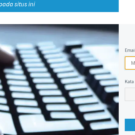
ada situs ini
Japan
Bulgaria
Korea
Canada (EN)
Malaysia
Chile
Emai
Mexico
China
Middle East
Colombia
Kata 
Netherlands
Denmark
Peru
Egypt
Philippines
You are leaving the country website to access another site in the