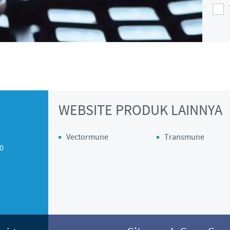
Regulatory constraints and medical practices vary from countr
information provided on the site in which you enter may no
country.
WEBSITE PRODUK LAINNYA
Vectormune
Transmune
10