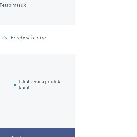
Tetap masuk
y to country. Consequently, the
t be suitable for use in your
Kembali ke atas
Lihat semua produk
kami