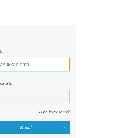
Sweden
Thailand
Tunisia
l:
Turkey
Ukraine
sandi:
United Kingdom
USA
Lupa kata sandi?
Vietnam
 group.