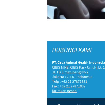
HUBUNGI KAMI
PT. Ceva Animal Health Indonesia
CIBIS NINE, CIBIS Park Unit H, Lt. 
Jl. TB Simatupang No 2
Jakarta 12560 - Indonesia
Telp : +62 21 27871831
Fax : +62 21 27871837
Kirimkan pesan