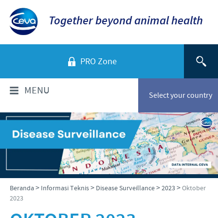
Together beyond animal health
PRO Zone
MENU
Select your country
TENTANG KAMI
Sekilas Perusahaan
PRODUK
Ceva Indonesia
Daftar Produk
INFORMASI TEKNIS
>
>
>
>
Beranda
Informasi Teknis
Disease Surveillance
2023
Oktober
Sejarah kami
2023
Unggas
Visi kami
Informasi Penyakit
BERITA & MEDIA