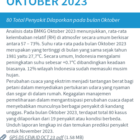
OKTOBER 2023
Babi
Nilai-nilai kami
Informasi lain
Sapi
Berita Kegiatan
PERAN & TANGGUNG JAWAB
80 Total Penyakit Dilaporkan pada bulan Oktober
Penelitian dan Pengembangan
Disease Surveillance
Analisis data BMKG Oktober 2023 menunjukkan, rata-rata
Produksi
Fokus pada peranan
KARIR
kelembaban relatif (RH) di atmosfer secara umum berkisar
antara 57 – 73%. Suhu rata-rata pada bulan Oktober 2023
Keberadaan Ceva di dunia
Kerja sama bisnis dan ilmiah
merupakan yang tertinggi di bulan yang sama sejak tahun
Pekerjaan utama kami
1981 yaitu 27,7°C. Secara umum, Indonesia mengalami
Hubungi Kami
Kontribusi
peningkatan suhu sebesar +0.7°C dibandingkan keadaan
Lowongan Pekerjaan
biasanya. 12% wilayah Indonesia sudah memasuki musim
Program pendukung
hujan.
Proses perekrutan kami
Perubahan cuaca yang ekstrim menjadi tantangan berat bagi
petani dalam menyediakan pertukaran udara yang nyaman
Pengembangan Diri
dan segar di dalam rumah. Kegagalan manajemen
pemeliharaan dalam mengantisipasi perubahan cuaca dapat
menyebabkan munculnya berbagai penyakit di kandang
unggas. Pada bulan Oktober 2023, terdapat total 80 kasus
yang dilaporkan dari 19 penyakit atau kondisi berbeda.
Unduh laporan lengkap ini dan temukan prediksi penyakit
untuk November 2023.
GPS DS CEVA ID OCT 23.pdf
(1.58 MB)