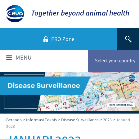
Together beyond animal health
PRO Zone
MENU
Select your country
TENTANG KAMI
Sekilas Perusahaan
PRODUK
Ceva Indonesia
Daftar Produk
INFORMASI TEKNIS
>
>
>
>
Beranda
Informasi Teknis
Disease Surveillance
2023
Januari
Sejarah kami
2023
Unggas
Visi kami
Informasi Penyakit
BERITA & MEDIA