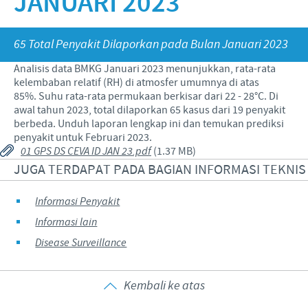
JANUARI 2023
Babi
Nilai-nilai kami
Informasi lain
Sapi
Berita Kegiatan
PERAN & TANGGUNG JAWAB
65 Total Penyakit Dilaporkan pada Bulan Januari 2023
Penelitian dan Pengembangan
Disease Surveillance
Analisis data BMKG Januari 2023 menunjukkan, rata-rata
Produksi
Fokus pada peranan
KARIR
kelembaban relatif (RH) di atmosfer umumnya di atas
85%. Suhu rata-rata permukaan berkisar dari 22 - 28°C. Di
Keberadaan Ceva di dunia
Kerja sama bisnis dan ilmiah
awal tahun 2023, total dilaporkan 65 kasus dari 19 penyakit
Pekerjaan utama kami
berbeda. Unduh laporan lengkap ini dan temukan prediksi
Hubungi Kami
Kontribusi
penyakit untuk Februari 2023.
Lowongan Pekerjaan
01 GPS DS CEVA ID JAN 23.pdf
(1.37 MB)
Program pendukung
JUGA TERDAPAT PADA BAGIAN INFORMASI TEKNIS
Proses perekrutan kami
Pengembangan Diri
Informasi Penyakit
Informasi lain
Disease Surveillance
Kembali ke atas