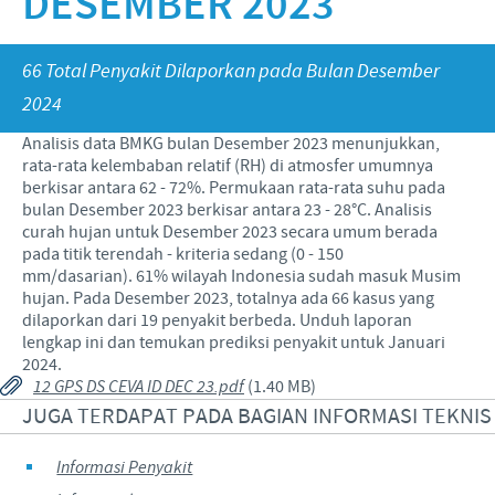
DESEMBER 2023
Babi
Nilai-nilai kami
Informasi lain
Sapi
Berita Kegiatan
PERAN & TANGGUNG JAWAB
66 Total Penyakit Dilaporkan pada Bulan Desember
Penelitian dan Pengembangan
Disease Surveillance
2024
Produksi
Fokus pada peranan
KARIR
Analisis data BMKG bulan Desember 2023 menunjukkan,
Keberadaan Ceva di dunia
Kerja sama bisnis dan ilmiah
rata-rata kelembaban relatif (RH) di atmosfer umumnya
Pekerjaan utama kami
berkisar antara 62 - 72%. Permukaan rata-rata suhu pada
Hubungi Kami
Kontribusi
bulan Desember 2023 berkisar antara 23 - 28°C. Analisis
Lowongan Pekerjaan
curah hujan untuk Desember 2023 secara umum berada
Program pendukung
pada titik terendah - kriteria sedang (0 - 150
Proses perekrutan kami
mm/dasarian). 61% wilayah Indonesia sudah masuk Musim
hujan. Pada Desember 2023, totalnya ada 66 kasus yang
Pengembangan Diri
dilaporkan dari 19 penyakit berbeda. Unduh laporan
lengkap ini dan temukan prediksi penyakit untuk Januari
2024.
12 GPS DS CEVA ID DEC 23.pdf
(1.40 MB)
JUGA TERDAPAT PADA BAGIAN INFORMASI TEKNIS
Informasi Penyakit