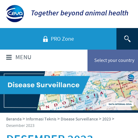
Together beyond animal health
PRO Zone
MENU
Select your country
TENTANG KAMI
Sekilas Perusahaan
PRODUK
Ceva Indonesia
Daftar Produk
INFORMASI TEKNIS
>
>
>
>
Beranda
Informasi Teknis
Disease Surveillance
2023
Sejarah kami
Desember 2023
Unggas
Visi kami
Informasi Penyakit
BERITA & MEDIA