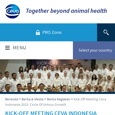
Together beyond animal health
PRO Zone
MENU
Select your country
TENTANG KAMI
Sekilas Perusahaan
PRODUK
Ceva Indonesia
Daftar Produk
INFORMASI TEKNIS
>
>
>
Beranda
Berita & Media
Berita Kegiatan
Kick-Off Meeting Ceva
Sejarah kami
Indonesia 2023: Circle Of Virtous Growth
Unggas
Visi kami
Informasi Penyakit
KICK-OFF MEETING CEVA INDONESIA
BERITA & MEDIA