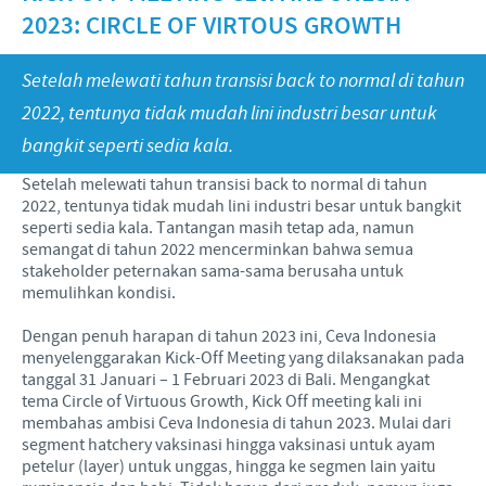
Babi
2023: CIRCLE OF VIRTOUS GROWTH
Nilai-nilai kami
Informasi lain
Sapi
Berita Kegiatan
PERAN & TANGGUNG JAWAB
Penelitian dan Pengembangan
Disease Surveillance
Setelah melewati tahun transisi back to normal di tahun
2022, tentunya tidak mudah lini industri besar untuk
Produksi
Fokus pada peranan
KARIR
bangkit seperti sedia kala.
Keberadaan Ceva di dunia
Kerja sama bisnis dan ilmiah
Pekerjaan utama kami
Setelah melewati tahun transisi back to normal di tahun
Hubungi Kami
Kontribusi
2022, tentunya tidak mudah lini industri besar untuk bangkit
Lowongan Pekerjaan
seperti sedia kala. Tantangan masih tetap ada, namun
Program pendukung
semangat di tahun 2022 mencerminkan bahwa semua
Proses perekrutan kami
stakeholder peternakan sama-sama berusaha untuk
memulihkan kondisi.
Pengembangan Diri
Dengan penuh harapan di tahun 2023 ini, Ceva Indonesia
menyelenggarakan Kick-Off Meeting yang dilaksanakan pada
tanggal 31 Januari – 1 Februari 2023 di Bali. Mengangkat
tema Circle of Virtuous Growth, Kick Off meeting kali ini
membahas ambisi Ceva Indonesia di tahun 2023. Mulai dari
segment hatchery vaksinasi hingga vaksinasi untuk ayam
petelur (layer) untuk unggas, hingga ke segmen lain yaitu