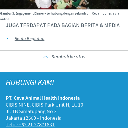
Gambar 3
.
Engagement Dinner – terhubung dengan seluruh tim Ceva Indonesia via
online
JUGA TERDAPAT PADA BAGIAN BERITA & MEDIA
Berita Kegiatan
Kembali ke atas
HUBUNGI KAMI
PT. Ceva Animal Health Indonesia
CIBIS NINE, CIBIS Park Unit H, Lt. 10
Jl. TB Simatupang No 2
Jakarta 12560 - Indonesia
Telp : +62 21 27871831