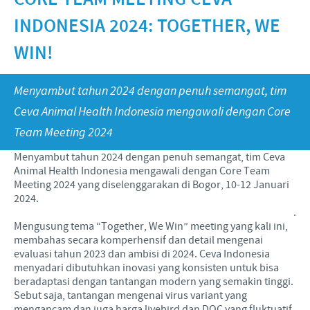
Babi
Nilai-nilai kami
Informasi lain
INDONESIA 2024: TOGETHER, WE
Sapi
Berita Kegiatan
PERAN & TANGGUNG JAWAB
Penelitian dan Pengembangan
Disease Surveillance
WIN!
Produksi
Fokus pada peranan
KARIR
Menyambut tahun 2024 dengan penuh semangat, tim
Keberadaan Ceva di dunia
Kerja sama bisnis dan ilmiah
Ceva Animal Health Indonesia mengawali dengan Core
Pekerjaan utama kami
Hubungi Kami
Kontribusi
Team Meeting 2024
Lowongan Pekerjaan
Menyambut tahun 2024 dengan penuh semangat, tim Ceva
Program pendukung
Animal Health Indonesia mengawali dengan Core Team
Proses perekrutan kami
Meeting 2024 yang diselenggarakan di Bogor, 10-12 Januari
2024.
Pengembangan Diri
.
Mengusung tema “Together, We Win” meeting yang kali ini,
membahas secara komperhensif dan detail mengenai
evaluasi tahun 2023 dan ambisi di 2024. Ceva Indonesia
menyadari dibutuhkan inovasi yang konsisten untuk bisa
beradaptasi dengan tantangan modern yang semakin tinggi.
Sebut saja, tantangan mengenai virus variant yang
mengancam dan juga harga livebird dan DOC yang fluktuatif