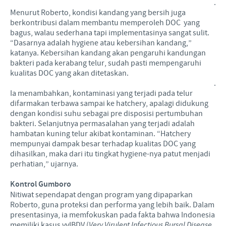
.
Menurut Roberto, kondisi kandang yang bersih juga
berkontribusi dalam membantu memperoleh DOC yang
bagus, walau sederhana tapi implementasinya sangat sulit.
“Dasarnya adalah hygiene atau kebersihan kandang,”
katanya. Kebersihan kandang akan pengaruhi kandungan
bakteri pada kerabang telur, sudah pasti mempengaruhi
kualitas DOC yang akan ditetaskan.
.
Ia menambahkan, kontaminasi yang terjadi pada telur
difarmakan terbawa sampai ke hatchery, apalagi didukung
dengan kondisi suhu sebagai pre disposisi pertumbuhan
bakteri. Selanjutnya permasalahan yang terjadi adalah
hambatan kuning telur akibat kontaminan. “Hatchery
mempunyai dampak besar terhadap kualitas DOC yang
dihasilkan, maka dari itu tingkat hygiene-nya patut menjadi
perhatian,” ujarnya.
Kontrol Gumboro
Nitiwat sependapat dengan program yang dipaparkan
Roberto, guna proteksi dan performa yang lebih baik. Dalam
presentasinya, ia memfokuskan pada fakta bahwa Indonesia
memiliki kasus vvIBDV (
Very Virulent Infectious Bursal Disease