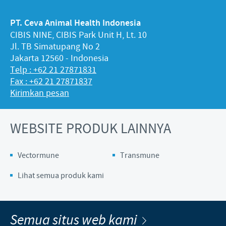
PT. Ceva Animal Health Indonesia
CIBIS NINE, CIBIS Park Unit H, Lt. 10
Jl. TB Simatupang No 2
Jakarta 12560 - Indonesia
Telp : +62 21 27871831
Fax : +62 21 27871837
Kirimkan pesan
WEBSITE PRODUK LAINNYA
Vectormune
Transmune
Lihat semua produk kami
Semua situs web kami