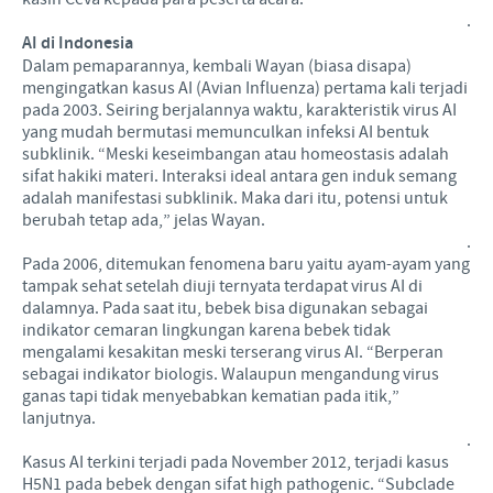
.
AI di Indonesia
Dalam pemaparannya, kembali Wayan (biasa disapa)
mengingatkan kasus AI (Avian Influenza) pertama kali terjadi
pada 2003. Seiring berjalannya waktu, karakteristik virus AI
yang mudah bermutasi memunculkan infeksi AI bentuk
subklinik. “Meski keseimbangan atau homeostasis adalah
sifat hakiki materi. Interaksi ideal antara gen induk semang
adalah manifestasi subklinik. Maka dari itu, potensi untuk
berubah tetap ada,” jelas Wayan.
.
Pada 2006, ditemukan fenomena baru yaitu ayam-ayam yang
tampak sehat setelah diuji ternyata terdapat virus AI di
dalamnya. Pada saat itu, bebek bisa digunakan sebagai
indikator cemaran lingkungan karena bebek tidak
mengalami kesakitan meski terserang virus AI. “Berperan
sebagai indikator biologis. Walaupun mengandung virus
ganas tapi tidak menyebabkan kematian pada itik,”
lanjutnya.
.
Kasus AI terkini terjadi pada November 2012, terjadi kasus
H5N1 pada bebek dengan sifat high pathogenic. “Subclade