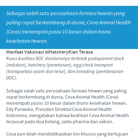
Babi
Nilai-nilai kami
Informasi lain
Sebagai salah satu perusahaan farmasi hewan yang
Sapi
Berita Kegiatan
PERAN & TANGGUNG JAWAB
Penelitian dan Pengembangan
Disease Surveillance
paling cepat berkembang di dunia, Ceva Animal Health
(Ceva) menempati posisi 10 besar dalam bisnis
Produksi
Fokus pada peranan
KARIR
kesehatan hewan.
Keberadaan Ceva di dunia
Kerja sama bisnis dan ilmiah
Pekerjaan utama kami
Manfaat Vaksinasi diHatcheryKian Terasa
Hubungi Kami
Kontribusi
Kunci kualitas DOC diantaranya terletak padaparent stock
Lowongan Pekerjaan
(indukan), hatchery (penetasan), egg/chick transport
Program pendukung
(transportasi ayam dan telur), dan brooding (pembesaran
Proses perekrutan kami
DOC).
.
Pengembangan Diri
Sebagai salah satu perusahaan farmasi hewan yang paling
cepat berkembang di dunia, Ceva Animal Health (Ceva)
menempati posisi 10 besar dalam bisnis kesehatan hewan.
Edy Purwoko, Presiden DirekturCeva Animal Health
Indonesia, mengatakan bahwa keahlian Ceva Animal Health
terpusat pada dua bidang, yaitu pharma dan vaksin.
.
Ceva pun telah mendedikasikan tim khusus yang bertujuan