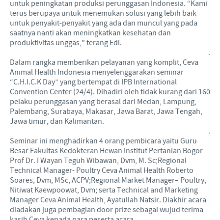
untuk peningkatan produksi perunggasan Indonesia. “Kami
terus berupaya untuk menemukan solusi yang lebih baik
untuk penyakit-penyakit yang ada dan muncul yang pada
saatnya nanti akan meningkatkan kesehatan dan
produktivitas unggas,” terang Edi.
.
Dalam rangka memberikan pelayanan yang komplit, Ceva
Animal Health Indonesia menyelenggarakan seminar
“C.H.I.C.K Day” yang bertempat di IPB International
Convention Center (24/4). Dihadiri oleh tidak kurang dari 160
pelaku perunggasan yang berasal dari Medan, Lampung,
Palembang, Surabaya, Makasar, Jawa Barat, Jawa Tengah,
Jawa timur, dan Kalimantan.
.
Seminar ini menghadirkan 4 orang pembicara yaitu Guru
Besar Fakultas Kedokteran Hewan Institut Pertanian Bogor
Prof Dr. I Wayan Teguh Wibawan, Dvm, M. Sc;Regional
Technical Manager- Poultry Ceva Animal Health Roberto
Soares, Dvm, MSc, ACPV;Regional Market Manager– Poultry,
Nitiwat Kaewpoowat, Dvm; serta Technical and Marketing
Manager Ceva Animal Health, Ayatullah Natsir. Diakhir acara
diadakan juga pembagian door prize sebagai wujud terima
kasih Ceva kepada para peserta acara.