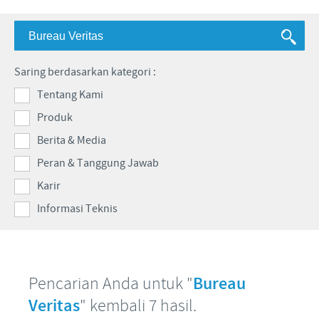
Babi
Nilai-nilai kami
Informasi lain
Sapi
Berita Kegiatan
PERAN & TANGGUNG JAWAB
Penelitian dan Pengembangan
Disease Surveillance
Saring berdasarkan kategori :
Produksi
Fokus pada peranan
KARIR
Tentang Kami
Keberadaan Ceva di dunia
Kerja sama bisnis dan ilmiah
Produk
Pekerjaan utama kami
Hubungi Kami
Kontribusi
Berita & Media
Lowongan Pekerjaan
Program pendukung
Peran & Tanggung Jawab
Proses perekrutan kami
Karir
Pengembangan Diri
Informasi Teknis
Pencarian Anda untuk "
Bureau
Veritas
" kembali 7 hasil.